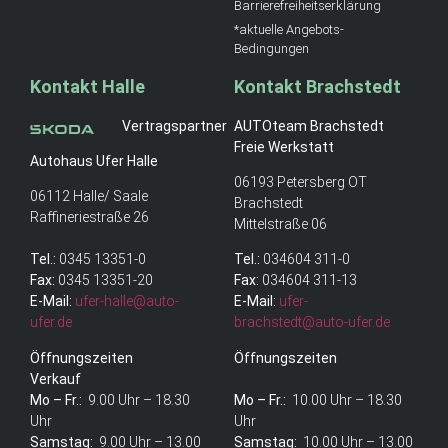
Barrierefreiheitserklärung
*aktuelle Angebots-
Bedingungen
Kontakt Halle
Kontakt Brachstedt
Vertragspartner
AUTOteam Brachstedt
Freie Werkstatt
Autohaus Ufer Halle
06193 Petersberg OT
06112 Halle/ Saale
Brachstedt
Raffineriestraße 26
Mittelstraße 06
Tel.:
0345 13351-0
Tel.:
034604 311-0
Fax:
0345 13351-20
Fax:
034604 311-13
E-Mail:
ufer-halle@auto-
E-Mail:
ufer-
ufer.de
brachstedt@auto-ufer.de
Öffnungszeiten
Öffnungszeiten
Verkauf
Mo – Fr.:
9.00 Uhr – 18.30
Mo – Fr.:
10.00 Uhr – 18.30
Uhr
Uhr
Samstag:
9.00 Uhr – 13.00
Samstag:
10.00 Uhr – 13.00