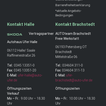
Barrierefreiheitserklärung
*aktuelle Angebots-
Bedingungen
Kontakt Halle
Kontakt Brachstedt
Vertragspartner
AUTOteam Brachstedt
Freie Werkstatt
Autohaus Ufer Halle
06193 Petersberg OT
06112 Halle/ Saale
Brachstedt
Raffineriestraße 26
Mittelstraße 06
Tel.:
0345 13351-0
Tel.:
034604 311-0
Fax:
0345 13351-20
Fax:
034604 311-13
E-Mail:
ufer-halle@auto-
E-Mail:
ufer-
ufer.de
brachstedt@auto-ufer.de
Öffnungszeiten
Öffnungszeiten
Verkauf
Mo – Fr.:
9.00 Uhr – 18.30
Mo – Fr.:
10.00 Uhr – 18.30
Uhr
Uhr