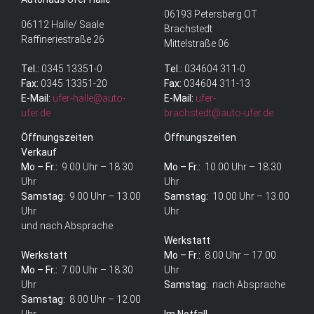
06193 Petersberg OT
06112 Halle/ Saale
Brachstedt
Raffineriestraße 26
Mittelstraße 06
Tel.:
0345 13351-0
Tel.:
034604 311-0
Fax:
0345 13351-20
Fax:
034604 311-13
E-Mail:
ufer-halle@auto-
E-Mail:
ufer-
ufer.de
brachstedt@auto-ufer.de
Öffnungszeiten
Öffnungszeiten
Verkauf
Mo – Fr.:
9.00 Uhr – 18.30
Mo – Fr.:
10.00 Uhr – 18.30
Uhr
Uhr
Samstag:
9.00 Uhr – 13.00
Samstag:
10.00 Uhr – 13.00
Uhr
Uhr
und nach Absprache
Werkstatt
Werkstatt
Mo – Fr.:
8.00 Uhr – 17.00
Mo – Fr.:
7.00 Uhr – 18.30
Uhr
Uhr
Samstag:
nach Absprache
Samstag:
8.00 Uhr – 12.00
Uhr
Im Notfall