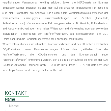
verpflichtenden Verwendung freiwillig erfolgen. Soweit die NEFZ-Werte als Spannen
angegeben werden, beziehen sie sich nicht auf ein einzelnes, individuelles Fahrzeug und
sind nicht Bestandteil des Angebots. Sie dienen allein Vergleichszwecken zwischen den
verschiedenen Fahrzeugtypen. Zusatzausstattungen und Zubehör (Anbauteile,
Reifenformat usw.) können relevante Fahrzeugparameter, z. B. Gewicht, Rollwiderstand
und Aerodynamik, verändern und neben Witterungs- und Verkehrsbedingungen sowie dem
individuellen Fahrverhalten den Kraftstoffverbrauch, den Stromverbrauch, die CO
-
2
Emissionen und die Fahrleistungswerte eines Fahrzeugs beeinflussen.
Weitere Informationen zum offiziellen Kraftstoffverbrauch und den offiziellen spezifischen
CO
-Emissionen neuer Personenkraftwagen können dem „Leitfaden über den
2
Kraftstoffverbrauch, die CO
-Emissionen und den Stromverbrauch neuer
2
Personenkraftwagen“ entnommen werden, der an allen Verkaufsstellen und bei der DAT
Deutsche Automobil Treuhand GmbH, Hellmuth-Hirth-Straße 1, D-73760 Ostfildern oder
unter https://www.dat.de unentgeltlich erhältlich ist.
KONTAKT
Name