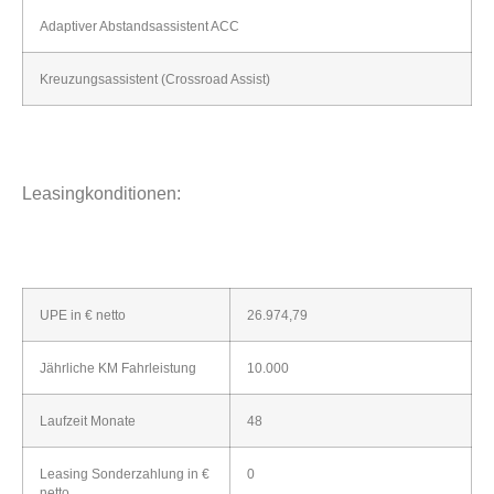
Adaptiver Abstandsassistent ACC
Kreuzungsassistent (Crossroad Assist)
Leasingkonditionen:
UPE in € netto
26.974,79
Jährliche KM Fahrleistung
10.000
Laufzeit Monate
48
Leasing Sonderzahlung in €
0
netto