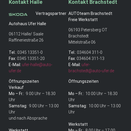
Kontakt Halle
Kontakt Brachstedt
Vertragspartner
AUTOteam Brachstedt
Freie Werkstatt
Autohaus Ufer Halle
06193 Petersberg OT
06112 Halle/ Saale
Brachstedt
Raffineriestraße 26
Mittelstraße 06
Tel.:
0345 13351-0
Tel.:
034604 311-0
Fax:
0345 13351-20
Fax:
034604 311-13
E-Mail:
ufer-halle@auto-
E-Mail:
ufer-
ufer.de
brachstedt@auto-ufer.de
Öffnungszeiten
Öffnungszeiten
Verkauf
Mo – Fr.:
9.00 Uhr – 18.30
Mo – Fr.:
10.00 Uhr – 18.30
Uhr
Uhr
Samstag:
9.00 Uhr – 13.00
Samstag:
10.00 Uhr – 13.00
Uhr
Uhr
und nach Absprache
Werkstatt
Werkstatt
Mo – Fr.:
8.00 Uhr – 17.00