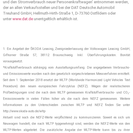
und den Stromverbrauch neuer Personenkraftwagen’ entnommen werden,
der an allen Verkaufsstellen und bei der DAT Deutsche Automobil
Treuhand GmbH, Hellmuth-Hirth-Straße 1, D-73760 Ostfildern oder
unter
www.dat.de
unentgeltlich erhältlich ist.
1. Ein Angebot der ŠKODA Leasing, Zweigniederlassung der Volkswagen Leasing GmbH,
Gifhorner Straße 57, 38112 Braunschweig. Inkl. Überführungskosten. Bonität
vorausgesetzt.
*Kraftstoffverbrauch abhängig vom Ausstattungsumfang. Die angegebenen Verbrauchs-
und Emissionswerte wurden nach den gesetzlich vorgeschriebenen Messverfahren ermittelt.
Seit dem 1. September 2018 ersetzt der WLTP (Worldwide Harmonized Light Vehicles Test
Procedure) den neuen europäischen Fahrzyklus (NEFZ). Wegen der realistischeren
Prüfbedingungen sind die nach dem WLTP gemessenen Kraftstoffverbrauchs- und CO
-
2
Emissionswerte in vielen Fällen höher als die nach dem NEFZ gemessenen. Weitere
Informationen zu den Unterschieden zwischen WLTP und NEFZ finden Sie unter
http://www.skoda-auto.de/wltp
Aktuell sind noch die NEFZ-Werte verpflichtend zu kommunizieren. Soweit es sich um
Neuwagen handelt, die nach WLTP typgenehmigt sind, werden die NEFZ-Werte von den
WLTP-Werten abgeleitet. Die zusätzliche Angabe der WLTP-Werte kann bis zu ihrer