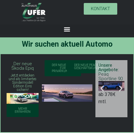
KONTAKT
Wir suchen aktuell
A
u
t
o
m
o
b
i
l
v
Der neue
Unsere
U
DER NEUE PEAQ
DER NEUE PEAQ FÜR
Škoda Epiq
FÜR
GESCHÄFTSKUNDEN
Angebote:
A
PRIVATKUNDEN
Peaq
P
Jetzt entdecken
Sportline 90
S
und als limitiertes
Sondermodell
Edition Eins
sichern!
ab 378€
a
mtl.
m
MEHR
ERFAHREN