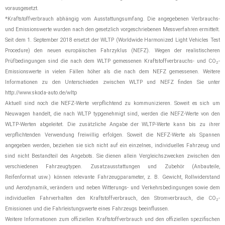
vorausgesetzt.
*Kraftstoffverbrauch abhängig vom Ausstattungsumfang. Die angegebenen Verbrauchs-
und Emissionswerte wurden nach den gesetzlich vorgeschriebenen Messverfahren ermittelt.
Seit dem 1. September 2018 ersetzt der WLTP (Worldwide Harmonized Light Vehicles Test
Procedure) den neuen europäischen Fahrzyklus (NEFZ). Wegen der realistischeren
Prüfbedingungen sind die nach dem WLTP gemessenen Kraftstoffverbrauchs- und CO
-
2
Emissionswerte in vielen Fällen höher als die nach dem NEFZ gemessenen. Weitere
Informationen zu den Unterschieden zwischen WLTP und NEFZ finden Sie unter
http://www.skoda-auto.de/wltp
Aktuell sind noch die NEFZ-Werte verpflichtend zu kommunizieren. Soweit es sich um
Neuwagen handelt, die nach WLTP typgenehmigt sind, werden die NEFZ-Werte von den
WLTP-Werten abgeleitet. Die zusätzliche Angabe der WLTP-Werte kann bis zu ihrer
verpflichtenden Verwendung freiwillig erfolgen. Soweit die NEFZ-Werte als Spannen
angegeben werden, beziehen sie sich nicht auf ein einzelnes, individuelles Fahrzeug und
sind nicht Bestandteil des Angebots. Sie dienen allein Vergleichszwecken zwischen den
verschiedenen Fahrzeugtypen. Zusatzausstattungen und Zubehör (Anbauteile,
Reifenformat usw.) können relevante Fahrzeugparameter, z. B. Gewicht, Rollwiderstand
und Aerodynamik, verändern und neben Witterungs- und Verkehrsbedingungen sowie dem
individuellen Fahrverhalten den Kraftstoffverbrauch, den Stromverbrauch, die CO
-
2
Emissionen und die Fahrleistungswerte eines Fahrzeugs beeinflussen.
Weitere Informationen zum offiziellen Kraftstoffverbrauch und den offiziellen spezifischen