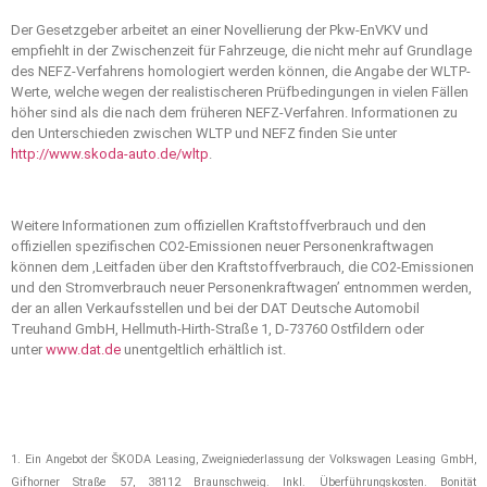
Der Gesetzgeber arbeitet an einer Novellierung der Pkw-EnVKV und
empfiehlt in der Zwischenzeit für Fahrzeuge, die nicht mehr auf Grundlage
des NEFZ-Verfahrens homologiert werden können, die Angabe der WLTP-
Werte, welche wegen der realistischeren Prüfbedingungen in vielen Fällen
höher sind als die nach dem früheren NEFZ-Verfahren. Informationen zu
den Unterschieden zwischen WLTP und NEFZ finden Sie unter
http://www.skoda-auto.de/wltp
.
Weitere Informationen zum offiziellen Kraftstoffverbrauch und den
offiziellen spezifischen CO2-Emissionen neuer Personenkraftwagen
können dem ‚Leitfaden über den Kraftstoffverbrauch, die CO2-Emissionen
und den Stromverbrauch neuer Personenkraftwagen’ entnommen werden,
der an allen Verkaufsstellen und bei der DAT Deutsche Automobil
Treuhand GmbH, Hellmuth-Hirth-Straße 1, D-73760 Ostfildern oder
unter
www.dat.de
unentgeltlich erhältlich ist.
1. Ein Angebot der ŠKODA Leasing, Zweigniederlassung der Volkswagen Leasing GmbH,
Gifhorner Straße 57, 38112 Braunschweig. Inkl. Überführungskosten. Bonität