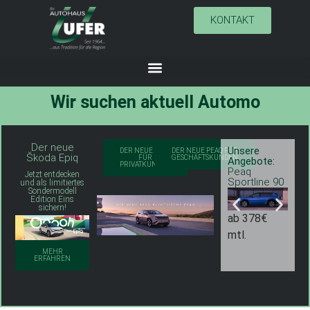
KONTAKT
Wir suchen aktuell
A
u
t
o
m
o
b
i
l
Der neue
Unsere
U
DER NEUE PEAQ
DER NEUE PEAQ FÜR
Škoda Epiq
FÜR
GESCHÄFTSKUNDEN
Angebote:
A
PRIVATKUNDEN
Peaq
P
Jetzt entdecken
Sportline 90
S
und als limitiertes
Sondermodell
Edition Eins
sichern!
ab 378€
a
mtl.
m
MEHR
ERFAHREN