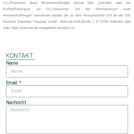
CO
-Emissionen neuer Personenkraftwagen können dem „Leitfaden über den
2
Kraftstoffverbrauch, die CO
-Emissionen und den Stromverbrauch neuer
2
Personenkraftwagen“ entnommen werden, der an allen Verkaufsstellen und bei der DAT
Deutsche Automobil Treuhand GmbH, Hellmuth-Hirth-Straße 1, D-73760 Ostfildern oder
unter https://www.dat.de unentgeltlich erhältlich ist.
KONTAKT
Name
Email
Nachricht