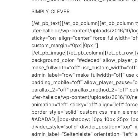
SIMPLY CLEVER
[/et_pb_text][/et_pb_column][et_pb_column t
ufer-halle.de/wp-content/uploads/2016/10/lo
sticky=“on“ align=“center“ force_fullwidth=“o
custom_margin=“0px||0px|“]
[/et_pb_image][/et_pb_column][/et_pb_row][/
background_color=“#ededed“ allow_player_pa
make_fullwidth=“off“ use_custom_width=“off
admin_label=“row“ make_fullwidth=“off“ use_
padding_mobile=“off“ allow_player_pause=“off
parallax_2=“off“ parallax_method_2=“off“ co
ufer-halle.de/wp-content/uploads/2016/10/ne
animation=“left“ sticky=“off“ align=“left“ fo
border_style=“solid“ custom_css_main_element
#ADADAD;||box-shadow: 10px 10px 25px 1px #
divider_style=“solid“ divider_position=“top“ 
admin_label=“Seitenleiste“ orientation=“left“