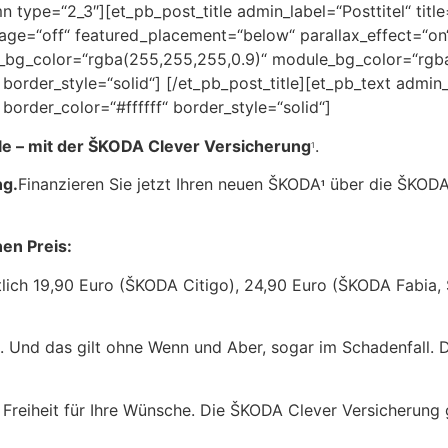
 type=“2_3″][et_pb_post_title admin_label=“Posttitel“ titl
ge=“off“ featured_placement=“below“ parallax_effect=“on“ 
t_bg_color=“rgba(255,255,255,0.9)“ module_bg_color=“rgba(
 border_style=“solid“] [/et_pb_post_title][et_pb_text admin
 border_color=“#ffffff“ border_style=“solid“]
lle – mit der ŠKODA Clever Versicherung
.
1
ng.
Finanzieren Sie jetzt Ihren neuen ŠKODA
über die ŠKODA
1
en Preis:
atlich 19,90 Euro (ŠKODA Citigo), 24,90 Euro (ŠKODA Fabi
t. Und das gilt ohne Wenn und Aber, sogar im Schadenfall. D
l Freiheit für Ihre Wünsche. Die ŠKODA Clever Versicherung 