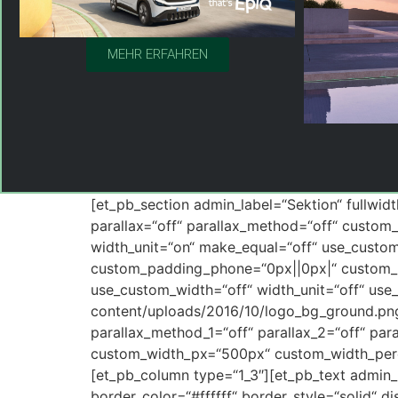
MEHR ERFAHREN
[et_pb_section admin_label=“Sektion“ fullwid
parallax=“off“ parallax_method=“off“ custom
width_unit=“on“ make_equal=“off“ use_custo
custom_padding_phone=“0px||0px|“ custom_pa
use_custom_width=“off“ width_unit=“off“ us
content/uploads/2016/10/logo_bg_ground.png“
parallax_method_1=“off“ parallax_2=“off“ pa
custom_width_px=“500px“ custom_width_perc
[et_pb_column type=“1_3″][et_pb_text admin_l
border_color=“#ffffff“ border_style=“solid“ 