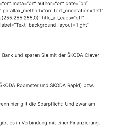
e=“on“ meta=“on“ author=“on“ date=“on“
parallax_method=“on“ text_orientation=“left“
255,255,255,0)“ title_all_caps=“off“
_label=“Text“ background_layout=“light“
 Bank und sparen Sie mit der ŠKODA Clever
a, ŠKODA Roomster und ŠKODA Rapid) bzw.
enn hier gilt die Sparpflicht: Und zwar am
gibt es in Verbindung mit einer Finanzierung.