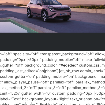
th=“off“ specialty=“off“ transparent_background=“off“ allo
_padding=“0px||-50px|“ padding_mobile=“off“ make_fullwid
m_gutter=“off“ background_color=“#ededed“ custom_css_ma
dding_last_edited=“on|phone“][et_pb_row admin_label=“Z
e_custom_gutter=“on“ padding_mobile=“on“ background_imag
 allow_player_pause=“off“ parallax=“off“ parallax_method=
rallax_method_2=“off“ parallax_3=“off“ parallax_method_3
ent=“52%“ gutter_width=“0″ custom_padding=“0px||-50px|“
abel=“Text“ background_layout=“light“ text_orientation=“c
disabled_on=“on|on|on“ disabled=“on“ custom_margin=“|150px