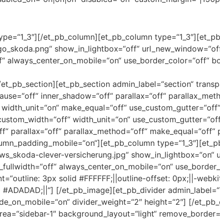
ype=“1_3″][/et_pb_column][et_pb_column type=“1_3″][et_pb_
go_skoda.png“ show_in_lightbox=“off“ url_new_window=“off
ff“ always_center_on_mobile=“on“ use_border_color=“off“ bor
et_pb_section][et_pb_section admin_label=“section“ trans
use=“off“ inner_shadow=“off“ parallax=“off“ parallax_met
“ width_unit=“on“ make_equal=“off“ use_custom_gutter=“of
custom_width=“off“ width_unit=“on“ use_custom_gutter=“o
“ parallax=“off“ parallax_method=“off“ make_equal=“off“ p
lumn_padding_mobile=“on“][et_pb_column type=“1_3″][et_pb
ws_skoda-clever-versicherung.jpg“ show_in_lightbox=“on“ 
rce_fullwidth=“off“ always_center_on_mobile=“on“ use_border_
=“outline: 3px solid #FFFFFF;||outline-offset: 0px;||-web
ADADAD;||“] [/et_pb_image][et_pb_divider admin_label=“T
hide_on_mobile=“on“ divider_weight=“2″ height=“2″] [/et_pb
 area=“sidebar-1″ background_layout=“light“ remove_border=