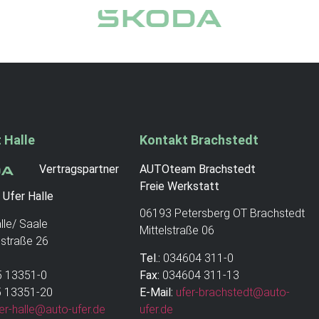
 Halle
Kontakt Brachstedt
Vertragspartner
AUTOteam Brachstedt
Freie Werkstatt
 Ufer Halle
06193 Petersberg OT Brachstedt
lle/ Saale
Mittelstraße 06
estraße 26
Tel.:
034604 311-0
 13351-0
Fax:
034604 311-13
 13351-20
E-Mail:
ufer-brachstedt@auto-
er-halle@auto-ufer.de
ufer.de