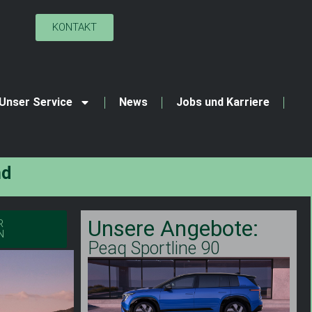
KONTAKT
Unser Service
News
Jobs und Karriere
e
r
v
i
c
e
Unsere Angebote:
R
N
Peaq Sportline 90
P