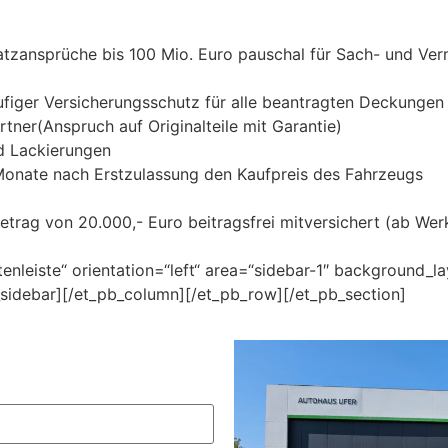
tzansprüche bis 100 Mio. Euro pauschal für Sach- und Ver
figer Versicherungsschutz für alle beantragten Deckungen
ner(Anspruch auf Originalteile mit Garantie)
nd Lackierungen
 Monate nach Erstzulassung den Kaufpreis des Fahrzeugs
 Betrag von 20.000,- Euro beitragsfrei mitversichert (ab W
enleiste“ orientation=“left“ area=“sidebar-1″ background_l
_sidebar][/et_pb_column][/et_pb_row][/et_pb_section]