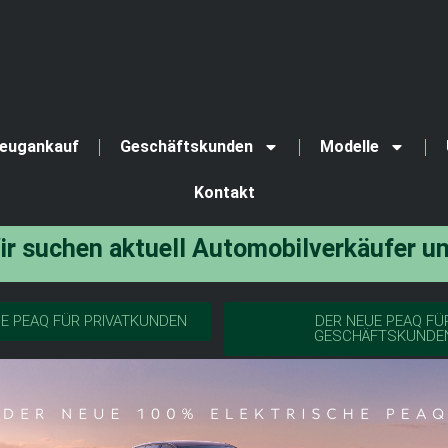
eugankauf
Geschäftskunden
Modelle
Kontakt
uchen aktuell
A
u
t
o
m
o
b
i
l
v
e
r
k
ä
u
f
e
r
u
n
d
S
E PEAQ FÜR PRIVATKUNDEN
DER NEUE PEAQ FÜ
GESCHÄFTSKUNDE