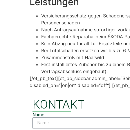
Leistungen
Versicherungsschutz gegen Schadenersa
Personenschäden
Nach Antragsaufnahme sofortiger vorläu
Fachgerechte Reparatur beim ŠKODA Part
Kein Abzug neu für alt für Ersatzteile u
Bei Totalschäden ersetzen wir bis zu 6
Zusammenstoß mit Haarwild
Fest installiertes Zubehör bis zu einem
Vertragsabschluss eingebaut).
[/et_pb_text][et_pb_sidebar admin_label=“Seit
disabled_on=“|on|on“ disabled=“off“] [/et_pb
KONTAKT
Name