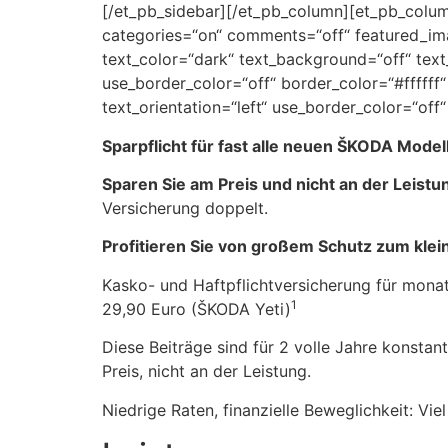
[/et_pb_sidebar][/et_pb_column][et_pb_column
categories=“on“ comments=“off“ featured_ima
text_color=“dark“ text_background=“off“ tex
use_border_color=“off“ border_color=“#ffffff“
text_orientation=“left“ use_border_color=“off“
Sparpflicht für fast alle neuen ŠKODA Mode
Sparen Sie am Preis und nicht an der Leistu
Versicherung doppelt.
Profitieren Sie von großem Schutz zum klein
Kasko- und Haftpflichtversicherung für mon
1
29,90 Euro (ŠKODA Yeti)
Diese Beiträge sind für 2 volle Jahre konstan
Preis, nicht an der Leistung.
Niedrige Raten, finanzielle Beweglichkeit: Vie