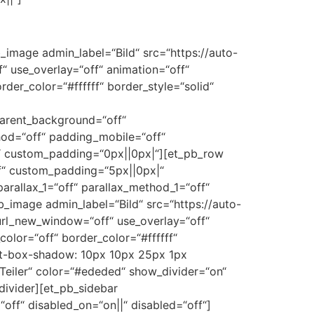
image admin_label=“Bild“ src=“https://auto-
“ use_overlay=“off“ animation=“off“
der_color=“#ffffff“ border_style=“solid“
parent_background=“off“
hod=“off“ padding_mobile=“off“
f“ custom_padding=“0px||0px|“][et_pb_row
ff“ custom_padding=“5px||0px|“
arallax_1=“off“ parallax_method_1=“off“
_image admin_label=“Bild“ src=“https://auto-
url_new_window=“off“ use_overlay=“off“
color=“off“ border_color=“#ffffff“
kit-box-shadow: 10px 10px 25px 1px
eiler“ color=“#ededed“ show_divider=“on“
_divider][et_pb_sidebar
“off“ disabled_on=“on||“ disabled=“off“]