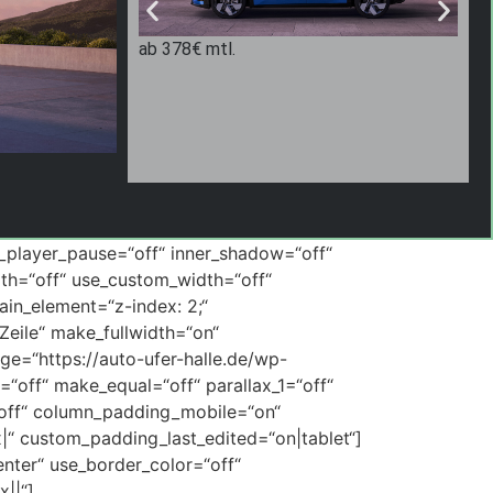
ab 378€ mtl.
a
w_player_pause=“off“ inner_shadow=“off“
th=“off“ use_custom_width=“off“
in_element=“z-index: 2;“
eile“ make_fullwidth=“on“
e=“https://auto-ufer-halle.de/wp-
“off“ make_equal=“off“ parallax_1=“off“
=“off“ column_padding_mobile=“on“
 custom_padding_last_edited=“on|tablet“]
enter“ use_border_color=“off“
||“]